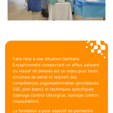
Faire face à une Situation Sanitaire
Exceptionnelle comportant un afflux saturant
ou massif de blessés est un enjeu pour toute
structure de santé et requiert des
compétences organisationnelles (procédures
SSE, plan blanc) et techniques spécifiques
(damage control chirurgical, damage control
resuscitation).
La formation a pour objectif de permettre