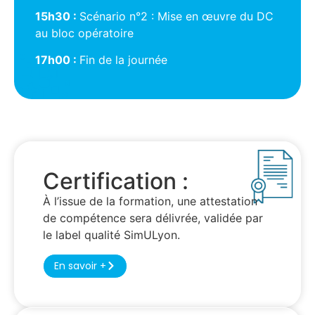
15h30 :
Scénario n°2 : Mise en œuvre du DC
au bloc opératoire
17h00 :
Fin de la journée
Certification :
À l’issue de la formation, une attestation
de compétence sera délivrée, validée par
le label qualité SimULyon.
En savoir +