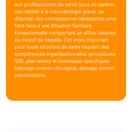
aux professionnels de santé issus de centres
non dédiés à la traumatologie grave, de
disposer des connaissances nécessaires pour
faire face à une Situation Sanitaire
Exceptionnelle comportant un afflux saturant
ou massif de blessés. Cet enjeu important
pour toute structure de santé requiert des
compétences organisationnelles (procédures
SSE, plan blanc) et techniques spécifiques
(damage control chirurgical, damage control
resuscitation).